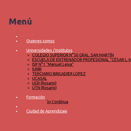
Iniciar sesión
Registrarse
Menú
Iniciar sesión/Registrarse
Inicio
Quienes somos
Novedades
Cursos
Favoritos
0
Universidades / Institutos
COLEGIO SUPERIOR N°50 GRAL. SAN MARTÍN
Menú
ESCUELA DE ENTRENADOR PROFESIONAL “CÉSAR L. 
ISP N°1 “Manuel Leiva”
IUNIR
TERCIARIO BRIGADIER LOPEZ
Buscar
UCASAL
UGR (Rosario)
UTN (Rosario)
UNR
Formación
Formación Contínua
Eventos
Maestría en Gestión y Ase
Ciudad de Aprendizaje
Educativa