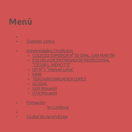
Inicio
Quienes somos
Novedades
Menú
Universidades / Institutos
COLEGIO SUPERIOR N°50 GRAL. SAN MARTÍN
ESCUELA DE ENTRENADOR PROFESIONAL “CÉSAR L.
MENOTTI”
Inicio
ISP N°1 “Manuel Leiva”
Quienes somos
IUNIR
Novedades
TERCIARIO BRIGADIER LOPEZ
Universidades / Institutos
UCASAL
COLEGIO SUPERIOR N°50 GRAL. SAN MARTÍN
UGR (Rosario)
ESCUELA DE ENTRENADOR PROFESIONAL
UTN (Rosario)
“CÉSAR L. MENOTTI”
UNR
ISP N°1 “Manuel Leiva”
Formación
IUNIR
Formación Contínua
TERCIARIO BRIGADIER LOPEZ
Eventos
UCASAL
Ciudad de Aprendizaje
UGR (Rosario)
UTN (Rosario)
UNR
Iniciar sesión
Registrarse
Formación
Formación Contínua
Eventos
Iniciar sesión/Registrarse
Ciudad de Aprendizaje
Cursos
Favoritos
0